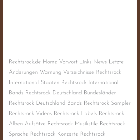
Wotan
Schreibe einen Kommentar
/
Deutscher Rechtsrock
,
Deutschland
,
Naziband
,
Oi!-Band
,
RAC
,
Rechtsextremismus
,
Rechtsradikalismus
,
Rechtsrock
,
Skinhead-Band
,
Skinheadmusik
/
steimel
Rechtsrock.de Home Vorwort Links News Letzte
Änderungen Warnung Verzeichnisse Rechtsrock
International Staaten Rechtsrock International
Bands Rechtsrock Deutschland Bundesländer
Rechtsrock Deutschland Bands Rechtsrock Sampler
Rechtsrock Videos Rechtsrock Labels Rechtsrock
Alben Aufsätze Rechtsrock Musikstile Rechtsrock
Sprache Rechtsrock Konzerte Rechtsrock