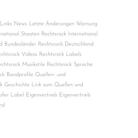
chtsextremismus
,
Rechtsradikalismus
,
kinheadmusik
/
steimel
 Links News Letzte Änderungen Warnung
rnational Staaten Rechtsrock International
d Bundesländer Rechtsrock Deutschland
chtsrock Videos Rechtsrock Labels
chtsrock Musikstile Rechtsrock Sprache
ck Bandprofile Quellen- und
ock Geschichte Link zum Quellen und
mpfer Label Eigenvertrieb Eigenvertrieb
nd