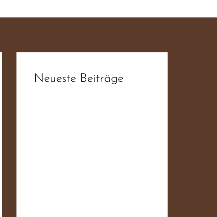
Neueste Beiträge
fdb6d3da1f93ee52f0ae19ab6f4
4ba55
fdb6d3da1f93ee52f0ae19ab6f4
4ba55
fdb6d3da1f93ee52f0ae19ab6f4
4ba55