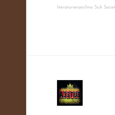
literaturverzeichnis Sick Soc
Weiterlesen »
Oi!ropäer