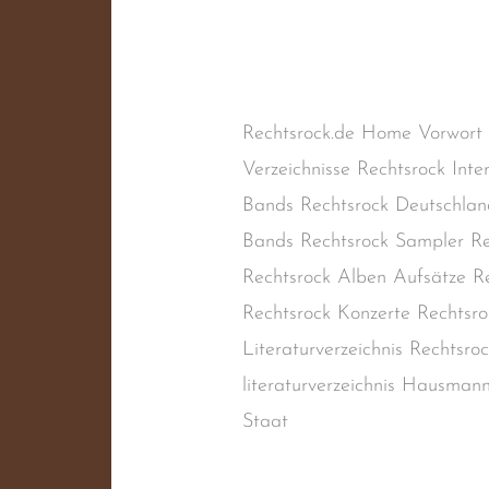
Schreibe einen Kommentar
/
Naziband
,
Oi!-Band
,
RAC
,
Re
Rechtsrock
,
Skinhead-Band
,
S
Rechtsrock.de Home Vorwort
Verzeichnisse Rechtsrock Inte
Bands Rechtsrock Deutschlan
Bands Rechtsrock Sampler Re
Rechtsrock Alben Aufsätze Re
Rechtsrock Konzerte Rechtsro
Literaturverzeichnis Rechtsr
literaturverzeichnis Hausman
Staat
Weiterlesen »