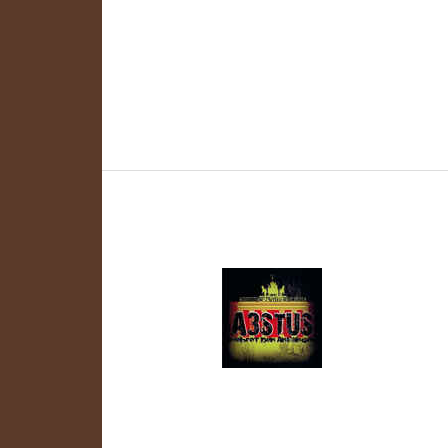
Weiterlesen »
Hausmannskost
Hausmannsko