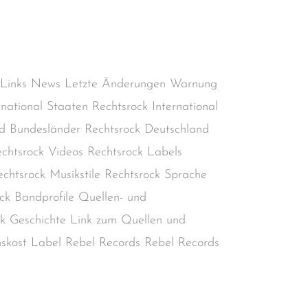
Aktiv
,
Deutscher Rechtsrock
,
Deutschland
,
chtsextremismus
,
Rechtsradikalismus
,
kinheadmusik
/
steimel
 Links News Letzte Änderungen Warnung
rnational Staaten Rechtsrock International
d Bundesländer Rechtsrock Deutschland
chtsrock Videos Rechtsrock Labels
chtsrock Musikstile Rechtsrock Sprache
ck Bandprofile Quellen- und
ock Geschichte Link zum Quellen und
nskost Label Rebel Records Rebel Records