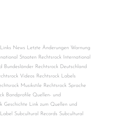
Aktiv
,
Deutscher Rechtsrock
,
Deutschland
,
,
Rechtsradikalismus
,
Rechtsrock
,
Skinhead-
l
 Links News Letzte Änderungen Warnung
rnational Staaten Rechtsrock International
d Bundesländer Rechtsrock Deutschland
chtsrock Videos Rechtsrock Labels
chtsrock Musikstile Rechtsrock Sprache
ck Bandprofile Quellen- und
ock Geschichte Link zum Quellen und
r Label Subcultural Records Subcultural