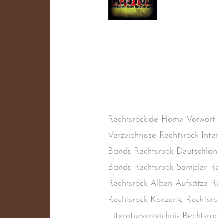
Sick Society
Schreibe einen Kommentar
/
Naziband
,
Oi!-Band
,
RAC
,
Re
Rechtsrock
,
Skinhead-Band
,
S
Rechtsrock.de Home Vorwort
Verzeichnisse Rechtsrock Inte
Bands Rechtsrock Deutschlan
Bands Rechtsrock Sampler Re
Rechtsrock Alben Aufsätze Re
Rechtsrock Konzerte Rechtsro
Literaturverzeichnis Rechtsr