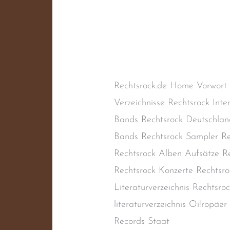
Oi!ropäer
Schreibe einen Kommentar
/
Oi!-Band
,
Rechtsextremismus
Band
,
Skinheadmusik
/
steime
Rechtsrock.de Home Vorwort
Verzeichnisse Rechtsrock Inte
Bands Rechtsrock Deutschlan
Bands Rechtsrock Sampler Re
Rechtsrock Alben Aufsätze Re
Rechtsrock Konzerte Rechtsro
Literaturverzeichnis Rechtsr
literaturverzeichnis Oi!ropäe
Records Staat