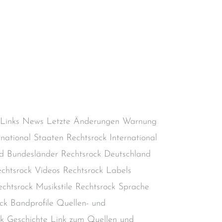
Aktiv
,
Deutscher Rechtsrock
,
Deutschland
,
chtsextremismus
,
Rechtsradikalismus
,
kinheadmusik
/
steimel
 Links News Letzte Änderungen Warnung
rnational Staaten Rechtsrock International
d Bundesländer Rechtsrock Deutschland
chtsrock Videos Rechtsrock Labels
chtsrock Musikstile Rechtsrock Sprache
ck Bandprofile Quellen- und
ock Geschichte Link zum Quellen und