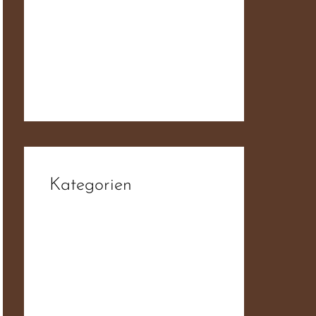
fdb6d3da1f93ee52f0ae19ab6f4
4ba55
Der JN Sampler – 50 Jahre
Widerstand Für Deutschland
Kategorien
Aktiv
Allgemein
Ambient
Balladen