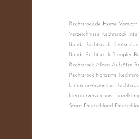
Naziband
,
Oi!-Band
,
RAC
,
Re
Rechtsrock
,
Skinhead-Band
,
S
Rechtsrock.de Home Vorwort
Verzeichnisse Rechtsrock Inte
Bands Rechtsrock Deutschlan
Bands Rechtsrock Sampler Re
Rechtsrock Alben Aufsätze Re
Rechtsrock Konzerte Rechtsro
Literaturverzeichnis Rechtsr
literaturverzeichnis Einzelkä
Staat Deutschland Deutschla
Weiterlesen »