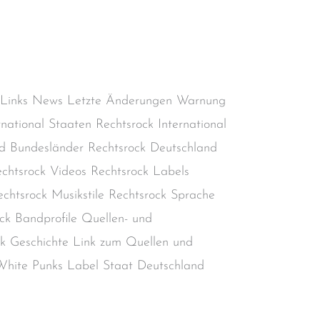
Deutscher Rechtsrock
,
Deutschland
,
AC
,
Rechtsextremismus
,
Rechtsradikalismus
,
kinheadmusik
/
steimel
 Links News Letzte Änderungen Warnung
rnational Staaten Rechtsrock International
d Bundesländer Rechtsrock Deutschland
chtsrock Videos Rechtsrock Labels
chtsrock Musikstile Rechtsrock Sprache
ck Bandprofile Quellen- und
ock Geschichte Link zum Quellen und
n White Punks Label Staat Deutschland