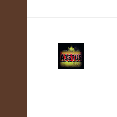
Punk
Front
(Punkfront)
Punk Front (
Schreibe einen Kommentar
/
Naziband
,
Oi!-Band
,
Punk
,
R
Rechtsrock
,
Skinhead-Band
,
S