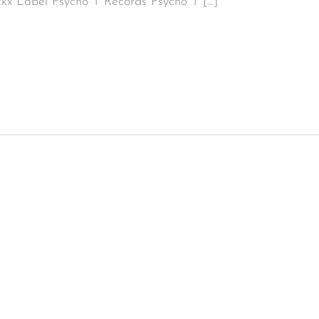
eckx Label Psycho T Records Psycho T […]
te Punks