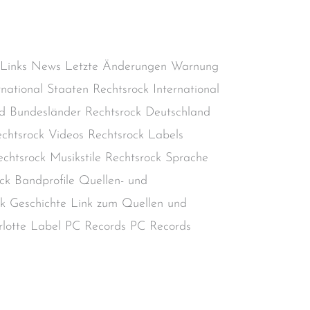
AC
,
Rechtsextremismus
,
Rechtsradikalismus
,
kinheadmusik
/
steimel
 Links News Letzte Änderungen Warnung
rnational Staaten Rechtsrock International
d Bundesländer Rechtsrock Deutschland
chtsrock Videos Rechtsrock Labels
chtsrock Musikstile Rechtsrock Sprache
ck Bandprofile Quellen- und
ock Geschichte Link zum Quellen und
harlotte Label PC Records PC Records