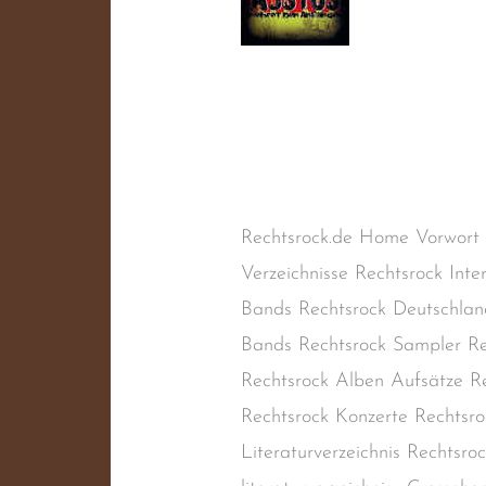
xCrosscheckx
Schreibe einen Kommentar
/
Hardcore
,
Punk
/
steimel
Rechtsrock.de Home Vorwort
Verzeichnisse Rechtsrock Inte
Bands Rechtsrock Deutschlan
Bands Rechtsrock Sampler Re
Rechtsrock Alben Aufsätze Re
Rechtsrock Konzerte Rechtsro
Literaturverzeichnis Rechtsr