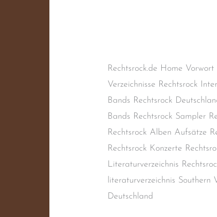
Schreibe einen Kommentar
/
Naziband
,
Oi!-Band
,
Punk
,
R
Rechtsrock
,
Skinhead-Band
,
S
Rechtsrock.de Home Vorwort
Verzeichnisse Rechtsrock Inte
Bands Rechtsrock Deutschlan
Bands Rechtsrock Sampler Re
Rechtsrock Alben Aufsätze Re
Rechtsrock Konzerte Rechtsro
Literaturverzeichnis Rechtsr
literaturverzeichnis Souther
Deutschland