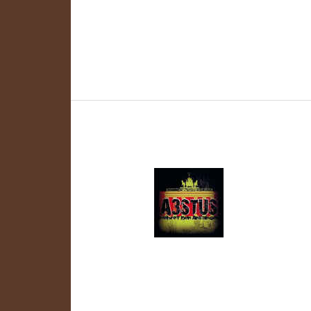
Weiterlesen »
Rotte
Charlotte
Rotte Charlo
Schreibe einen Kommentar
/