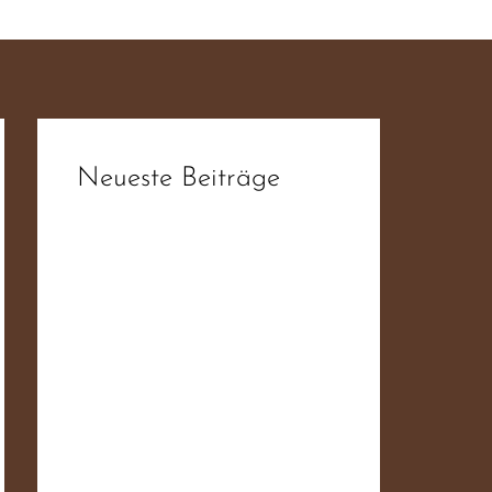
Neueste Beiträge
fdb6d3da1f93ee52f0ae19ab6f4
4ba55
fdb6d3da1f93ee52f0ae19ab6f4
4ba55
fdb6d3da1f93ee52f0ae19ab6f4
4ba55