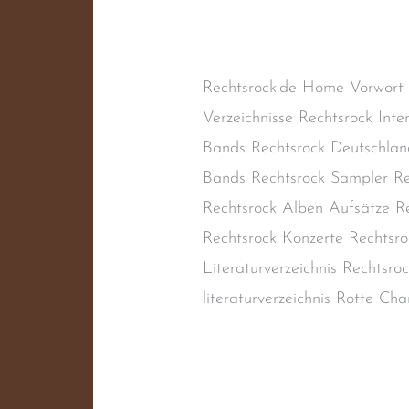
Naziband
,
Oi!-Band
,
Punk
,
R
Rechtsrock
,
Skinhead-Band
,
S
Rechtsrock.de Home Vorwort
Verzeichnisse Rechtsrock Inte
Bands Rechtsrock Deutschlan
Bands Rechtsrock Sampler Re
Rechtsrock Alben Aufsätze Re
Rechtsrock Konzerte Rechtsro
Literaturverzeichnis Rechtsr
literaturverzeichnis Rotte C
Weiterlesen »