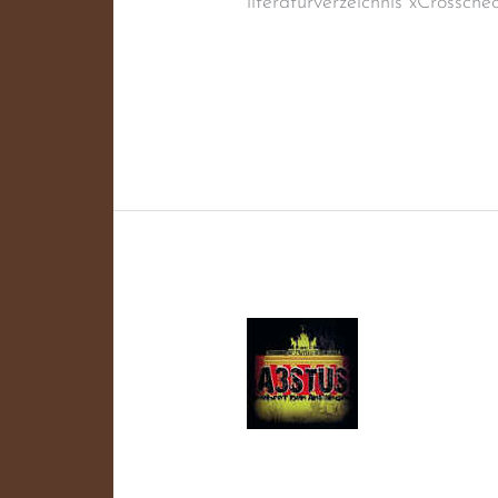
literaturverzeichnis xCrossch
Weiterlesen »
Southern
White
Punks
Southern Whi