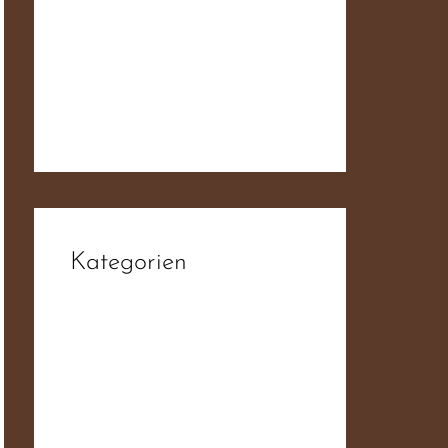
fdb6d3da1f93ee52f0ae19ab6f4
4ba55
Der JN Sampler – 50 Jahre
Widerstand Für Deutschland
Kategorien
Aktiv
Allgemein
Ambient
Balladen