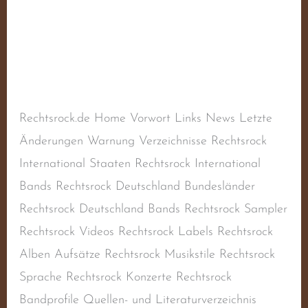
Nehring, Nikolai
Schreibe einen Kommentar
/
Aktiv
,
Balladen
,
Deutscher Rechtsrock
,
Deutschland
,
Liedermacher
,
Rechtsextremismus
,
Rechtsradikalismus
/
steimel
Rechtsrock.de Home Vorwort Links News Letzte
Änderungen Warnung Verzeichnisse Rechtsrock
International Staaten Rechtsrock International
Bands Rechtsrock Deutschland Bundesländer
Rechtsrock Deutschland Bands Rechtsrock Sampler
Rechtsrock Videos Rechtsrock Labels Rechtsrock
Alben Aufsätze Rechtsrock Musikstile Rechtsrock
Sprache Rechtsrock Konzerte Rechtsrock
Bandprofile Quellen- und Literaturverzeichnis