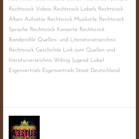
Rechtsrock Videos Rechtsrock Labels Rechtsrock
Alben Aufsätze Rechtsrock Musikstile Rechtsrock
Sprache Rechtsrock Konzerte Rechtsrock
Bandprofile Quellen- und Literaturverzeichnis
Rechtsrock Geschichte Link zum Quellen und
literaturverzeichnis Wiking Jugend Label
Eigenvertrieb Eigenvertrieb Staat Deutschland
Weiterlesen »
WAW-
Kampfkapelle