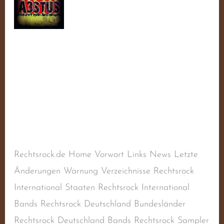
(Weißer
Arischer
Widerstand)
WAW (Weißer
Arischer Widerstand)
Schreibe einen Kommentar
/
Balladen
,
Deutscher
Rechtsrock
,
Deutschland
,
Liedermacher
,
Rechtsextremismus
,
Rechtsradikalismus
/
steimel
Rechtsrock.de Home Vorwort Links News Letzte
Änderungen Warnung Verzeichnisse Rechtsrock
International Staaten Rechtsrock International
Bands Rechtsrock Deutschland Bundesländer
Rechtsrock Deutschland Bands Rechtsrock Sampler