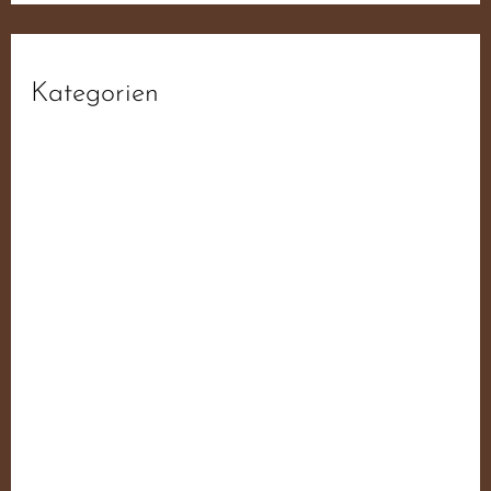
Kategorien
Aktiv
Allgemein
Ambient
Balladen
Black Metal
Blues
Country
Cover Songs