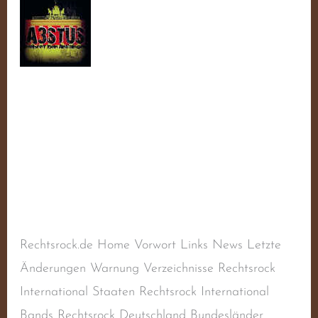
WAW
(Weißer
Arischer
Widerstand)
WAW (Weißer
Arischer Widerstand)
Schreibe einen Kommentar
/
Balladen
,
Deutscher
Rechtsrock
,
Deutschland
,
Liedermacher
,
Naziband
,
Rechtsextremismus
,
Rechtsradikalismus
/
steimel
Rechtsrock.de Home Vorwort Links News Letzte
Änderungen Warnung Verzeichnisse Rechtsrock
International Staaten Rechtsrock International
Bands Rechtsrock Deutschland Bundesländer