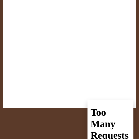
Video Identity Rock
Video Industrial
Video Oi!
Video RAC
Video Viking Rock
Viking Metal
Viking Rock
Weiblich