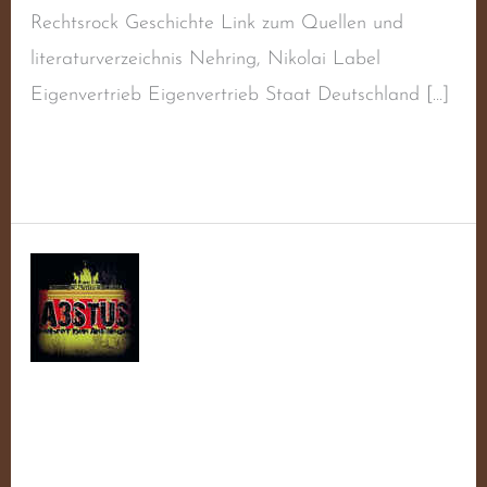
Rechtsrock Geschichte Link zum Quellen und
literaturverzeichnis Nehring, Nikolai Label
Eigenvertrieb Eigenvertrieb Staat Deutschland […]
Weiterlesen »
Gemeinschaft
Über
Alles!
Gemeinschaft Über
Alles!