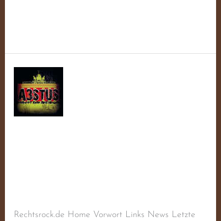
Weiterlesen »
Wiprecht
Wiprecht
Schreibe einen Kommentar
/
Aktiv
,
Balladen
,
Deutscher Rechtsrock
,
Deutschland
,
Liedermacher
,
Rechtsextremismus
,
Rechtsradikalismus
/
steimel
Rechtsrock.de Home Vorwort Links News Letzte