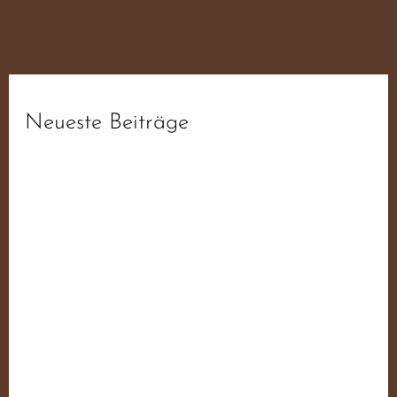
Neueste Beiträge
fdb6d3da1f93ee52f0ae19ab6f44ba55
fdb6d3da1f93ee52f0ae19ab6f44ba55
fdb6d3da1f93ee52f0ae19ab6f44ba55
fdb6d3da1f93ee52f0ae19ab6f44ba55
Der JN Sampler – 50 Jahre Widerstand Für
Deutschland