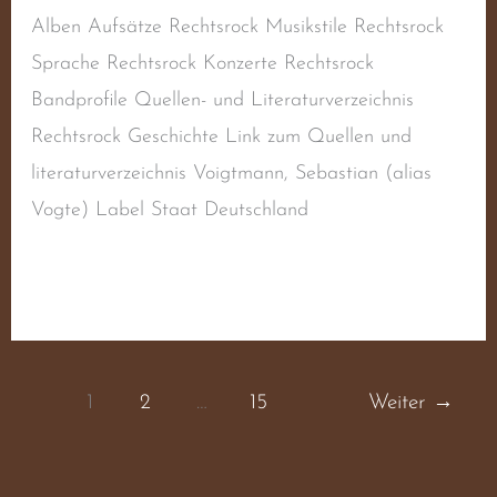
Alben Aufsätze Rechtsrock Musikstile Rechtsrock
Sprache Rechtsrock Konzerte Rechtsrock
Bandprofile Quellen- und Literaturverzeichnis
Rechtsrock Geschichte Link zum Quellen und
literaturverzeichnis Voigtmann, Sebastian (alias
Vogte) Label Staat Deutschland
Weiterlesen »
1
2
…
15
Weiter
→