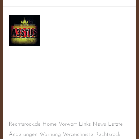
Winter,
Tobias
(alias
Bienenmann)
Winter, Tobias (alias
Bienenmann)
Schreibe einen Kommentar
/
Aktiv
,
Balladen
,
Deutscher Rechtsrock
,
Deutschland
,
Liedermacher
,
Rechtsextremismus
,
Rechtsradikalismus
/
steimel
Rechtsrock.de Home Vorwort Links News Letzte
Änderungen Warnung Verzeichnisse Rechtsrock