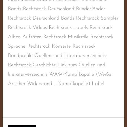
Bands Rechtsrock Deutschland Bundesländer
Rechtsrock Deutschland Bands Rechtsrock Sampler
Rechtsrock Videos Rechtsrock Labels Rechtsrock
Alben Aufsätze Rechtsrock Musikstile Rechtsrock
Sprache Rechtsrock Konzerte Rechtsrock
Bandprofile Quellen- und Literaturverzeichnis
Rechtsrock Geschichte Link zum Quellen und
literaturverzeichnis WAW-Kampfkapelle (Weißer
Arischer Widerstand – Kampfkapelle) Label
Weiterlesen »