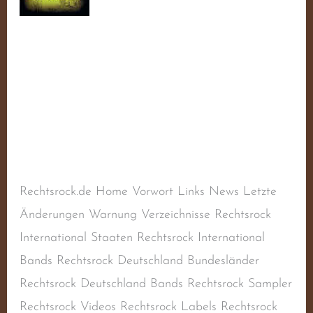
(alias
Vogte)
Voigtmann, Sebastian
(alias Vogte)
Schreibe einen Kommentar
/
Balladen
,
Deutscher
Rechtsrock
,
Deutschland
,
Liedermacher
,
Rechtsextremismus
,
Rechtsradikalismus
/
steimel
Rechtsrock.de Home Vorwort Links News Letzte
Änderungen Warnung Verzeichnisse Rechtsrock
International Staaten Rechtsrock International
Bands Rechtsrock Deutschland Bundesländer
Rechtsrock Deutschland Bands Rechtsrock Sampler
Rechtsrock Videos Rechtsrock Labels Rechtsrock