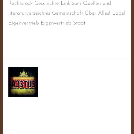
Rechtsrock Geschichte Link zum Quellen und
literaturverzeichnis Gemeinschaft Über Alles! Label
Eigenvertrieb Eigenvertrieb Staat
Weiterlesen »
Zieber,
Manuel
Zieber, Manuel
Schreibe einen Kommentar
/
Balladen
,
Deutscher