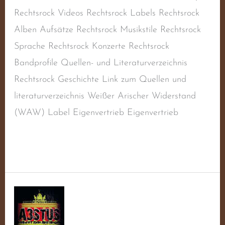
Rechtsrock Videos Rechtsrock Labels Rechtsrock
Alben Aufsätze Rechtsrock Musikstile Rechtsrock
Sprache Rechtsrock Konzerte Rechtsrock
Bandprofile Quellen- und Literaturverzeichnis
Rechtsrock Geschichte Link zum Quellen und
literaturverzeichnis Weißer Arischer Widerstand
(WAW) Label Eigenvertrieb Eigenvertrieb
Weiterlesen »
Voigtmann,
Sebastian