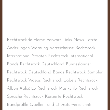
Schreibe einen Kommentar
/
Aktiv
,
Balladen
,
Deutscher Rechtsrock
,
Deutschland
,
Liedermacher
,
Naziband
,
Rechtsextremismus
,
Rechtsradikalismus
/
steimel
Rechtsrock.de Home Vorwort Links News Letzte
Änderungen Warnung Verzeichnisse Rechtsrock
International Staaten Rechtsrock International
Bands Rechtsrock Deutschland Bundesländer
Rechtsrock Deutschland Bands Rechtsrock Sampler
Rechtsrock Videos Rechtsrock Labels Rechtsrock
Alben Aufsätze Rechtsrock Musikstile Rechtsrock
Sprache Rechtsrock Konzerte Rechtsrock
Bandprofile Quellen- und Literaturverzeichnis