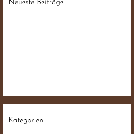
Neueste Beiträge
fdb6d3da1f93ee52f0ae19ab6f44ba55
fdb6d3da1f93ee52f0ae19ab6f44ba55
fdb6d3da1f93ee52f0ae19ab6f44ba55
fdb6d3da1f93ee52f0ae19ab6f44ba55
Der JN Sampler – 50 Jahre Widerstand Für
Deutschland
Kategorien