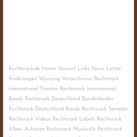
Valhöll
Schreibe einen Kommentar
/
Aktiv
,
Deutscher
Rechtsrock
,
Deutschland
,
Naziband
,
Oi!-Band
,
RAC
,
Rechtsextremismus
,
Rechtsradikalismus
,
Rechtsrock
,
Skinhead-Band
,
Skinheadmusik
/
steimel
Rechtsrock.de Home Vorwort Links News Letzte
Änderungen Warnung Verzeichnisse Rechtsrock
International Staaten Rechtsrock International
Bands Rechtsrock Deutschland Bundesländer
Rechtsrock Deutschland Bands Rechtsrock Sampler
Rechtsrock Videos Rechtsrock Labels Rechtsrock
Alben Aufsätze Rechtsrock Musikstile Rechtsrock