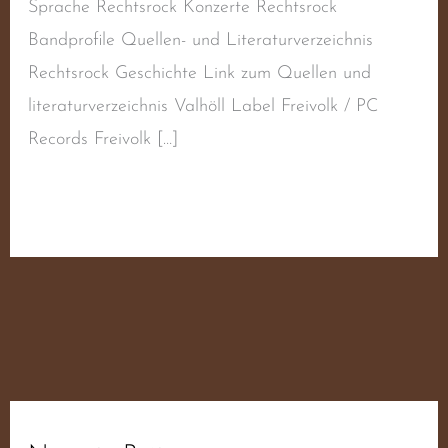
Sprache Rechtsrock Konzerte Rechtsrock
Bandprofile Quellen- und Literaturverzeichnis
Rechtsrock Geschichte Link zum Quellen und
literaturverzeichnis Valhöll Label Freivolk / PC
Records Freivolk […]
Weiterlesen »