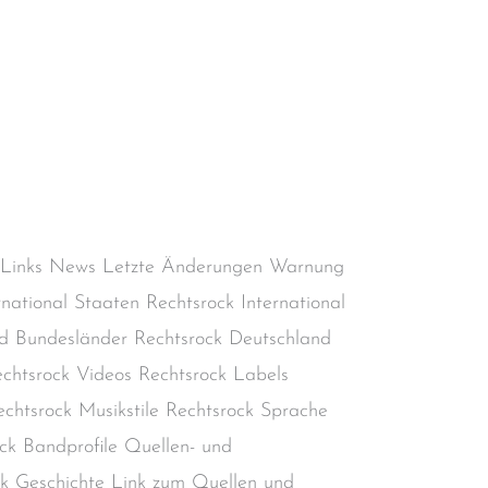
r
Deutscher Rechtsrock
,
Deutschland
,
chtsextremismus
,
Rechtsradikalismus
,
kinheadmusik
/
steimel
 Links News Letzte Änderungen Warnung
rnational Staaten Rechtsrock International
d Bundesländer Rechtsrock Deutschland
chtsrock Videos Rechtsrock Labels
chtsrock Musikstile Rechtsrock Sprache
ck Bandprofile Quellen- und
ock Geschichte Link zum Quellen und