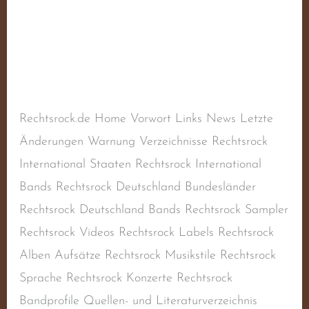
Munin
Schreibe einen Kommentar
/
Balladen
,
Deutscher
Rechtsrock
,
Deutschland
,
RAC
,
Rechtsextremismus
,
Rechtsradikalismus
,
Rechtsrock
/
steimel
Rechtsrock.de Home Vorwort Links News Letzte
Änderungen Warnung Verzeichnisse Rechtsrock
International Staaten Rechtsrock International
Bands Rechtsrock Deutschland Bundesländer
Rechtsrock Deutschland Bands Rechtsrock Sampler
Rechtsrock Videos Rechtsrock Labels Rechtsrock
Alben Aufsätze Rechtsrock Musikstile Rechtsrock
Sprache Rechtsrock Konzerte Rechtsrock
Bandprofile Quellen- und Literaturverzeichnis