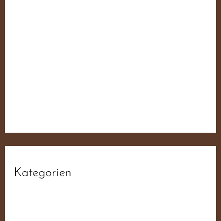
fdb6d3da1f93ee52f0ae19ab6f44ba55
fdb6d3da1f93ee52f0ae19ab6f44ba55
fdb6d3da1f93ee52f0ae19ab6f44ba55
fdb6d3da1f93ee52f0ae19ab6f44ba55
Der JN Sampler – 50 Jahre Widerstand Für
Deutschland
Kategorien
Aktiv