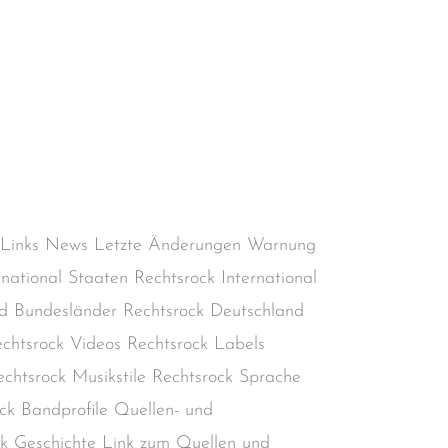
n Niveaulos
Deutscher Rechtsrock
,
Deutschland
,
chtsextremismus
,
Rechtsradikalismus
,
kinheadmusik
/
steimel
 Links News Letzte Änderungen Warnung
rnational Staaten Rechtsrock International
d Bundesländer Rechtsrock Deutschland
chtsrock Videos Rechtsrock Labels
chtsrock Musikstile Rechtsrock Sprache
ck Bandprofile Quellen- und
ock Geschichte Link zum Quellen und