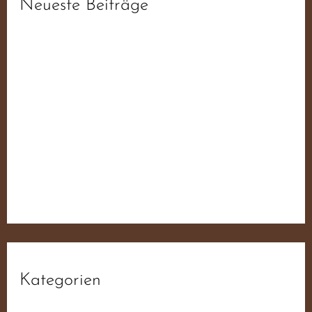
Neueste Beiträge
fdb6d3da1f93ee52f0ae19ab6f44ba55
fdb6d3da1f93ee52f0ae19ab6f44ba55
fdb6d3da1f93ee52f0ae19ab6f44ba55
fdb6d3da1f93ee52f0ae19ab6f44ba55
Der JN Sampler – 50 Jahre Widerstand Für
Deutschland
Kategorien