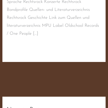
Sprache Rechtsrock Konzerte Rechtsrock
Bandprofile Quellen- und Literaturverzeichnis
Rechtsrock Geschichte Link zum Quellen und
literaturverzeichnis MPU Label Oldschool Records
/ One People […]
Weiterlesen »