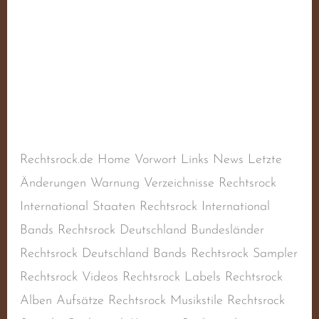
MPU
Schreibe einen Kommentar
/
Aktiv
,
Deutscher
Rechtsrock
,
Deutschland
,
Naziband
,
Oi!-Band
,
RAC
,
Rechtsextremismus
,
Rechtsradikalismus
,
Rechtsrock
,
Skinhead-Band
,
Skinheadmusik
/
steimel
Rechtsrock.de Home Vorwort Links News Letzte
Änderungen Warnung Verzeichnisse Rechtsrock
International Staaten Rechtsrock International
Bands Rechtsrock Deutschland Bundesländer
Rechtsrock Deutschland Bands Rechtsrock Sampler
Rechtsrock Videos Rechtsrock Labels Rechtsrock
Alben Aufsätze Rechtsrock Musikstile Rechtsrock