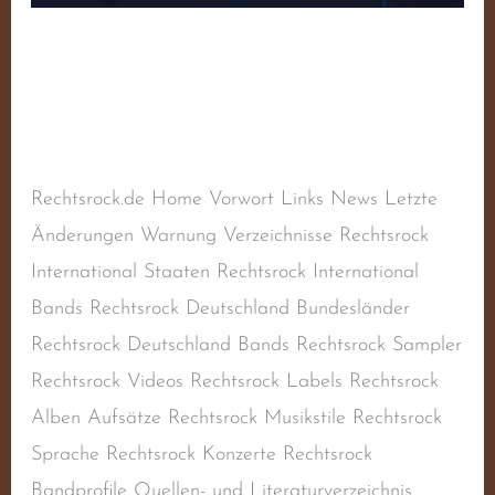
Debout! – Volume 5
Schreibe einen Kommentar
/
Sampler
,
Sampler
RAC
/
steimel
Rechtsrock.de Home Vorwort Links News Letzte
Änderungen Warnung Verzeichnisse Rechtsrock
International Staaten Rechtsrock International
Bands Rechtsrock Deutschland Bundesländer
Rechtsrock Deutschland Bands Rechtsrock Sampler
Rechtsrock Videos Rechtsrock Labels Rechtsrock
Alben Aufsätze Rechtsrock Musikstile Rechtsrock
Sprache Rechtsrock Konzerte Rechtsrock
Bandprofile Quellen- und Literaturverzeichnis