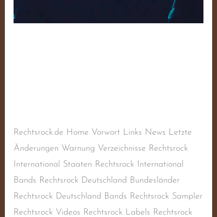
Death Squads –
Volume 2
Schreibe einen Kommentar
/
Sampler
,
Sampler
Hardcore
/
steimel
Rechtsrock.de Home Vorwort Links News Letzte
Änderungen Warnung Verzeichnisse Rechtsrock
International Staaten Rechtsrock International
Bands Rechtsrock Deutschland Bundesländer
Rechtsrock Deutschland Bands Rechtsrock Sampler
Rechtsrock Videos Rechtsrock Labels Rechtsrock