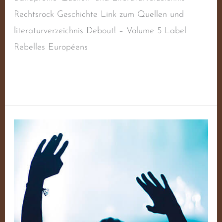
Rechtsrock Geschichte Link zum Quellen und
literaturverzeichnis Debout! – Volume 5 Label
Rebelles Européens
Weiterlesen »
Debout!
–
Volume
4