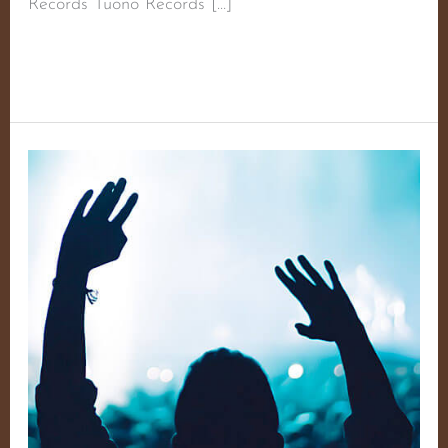
Records Tuono Records […]
Weiterlesen »
Dem
Zeitgeist
entgegen
–
Lieder
Für
Die
Revolutionäre
Jugend!