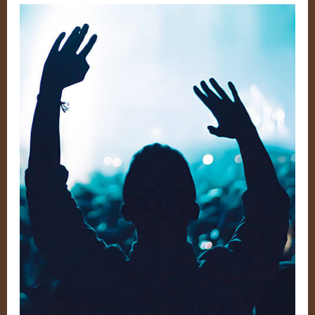
Death
Squads
–
Volume
2