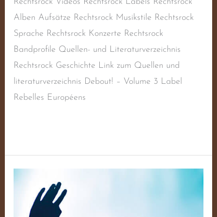
Rechtsrock Videos Rechtsrock Labels Rechtsrock
Alben Aufsätze Rechtsrock Musikstile Rechtsrock
Sprache Rechtsrock Konzerte Rechtsrock
Bandprofile Quellen- und Literaturverzeichnis
Rechtsrock Geschichte Link zum Quellen und
literaturverzeichnis Debout! – Volume 3 Label
Rebelles Européens
Weiterlesen »
Debout!
–
Volume