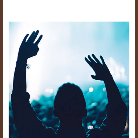
Debout!
–
Volume
3