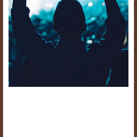
Debout! – Volume 4
Schreibe einen Kommentar
/
Sampler
,
Sampler
RAC
/
steimel