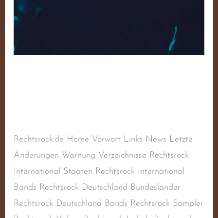
Debout! – Volume 3
Schreibe einen Kommentar
/
Sampler
,
Sampler
RAC
/
steimel
Rechtsrock.de Home Vorwort Links News Letzte
Änderungen Warnung Verzeichnisse Rechtsrock
International Staaten Rechtsrock International
Bands Rechtsrock Deutschland Bundesländer
Rechtsrock Deutschland Bands Rechtsrock Sampler