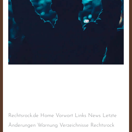
Debout! – Volume 1
Schreibe einen Kommentar
/
Sampler
,
Sampler
RAC
/
steimel
Rechtsrock.de Home Vorwort Links News Letzte
Änderungen Warnung Verzeichnisse Rechtsrock