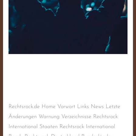
Debout! – Volume 6
Schreibe einen Kommentar
/
Sampler
,
Sampler
RAC
/
steimel
Rechtsrock.de Home Vorwort Links News Letzte
Änderungen Warnung Verzeichnisse Rechtsrock
International Staaten Rechtsrock International