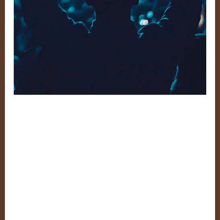
Dem Zeitgeist
entgegen – Lieder Für
Die Revolutionäre
Jugend!