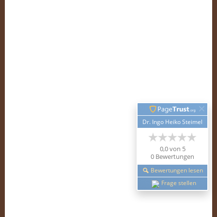
Identity Rock
Industrial
Instrumental
Kanada
Liedermacher
Metalcore
Naziband
Neofolk
NSBM
NSHC
Oi!-Band