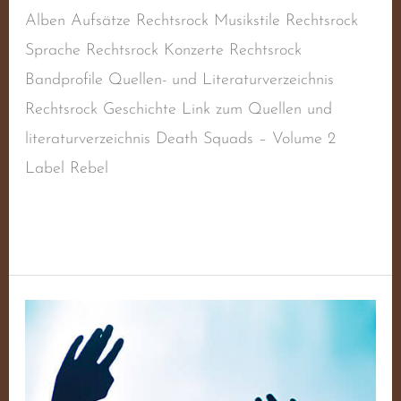
Alben Aufsätze Rechtsrock Musikstile Rechtsrock
Sprache Rechtsrock Konzerte Rechtsrock
Bandprofile Quellen- und Literaturverzeichnis
Rechtsrock Geschichte Link zum Quellen und
literaturverzeichnis Death Squads – Volume 2
Label Rebel
Weiterlesen »
Death
To
ZOG!!!