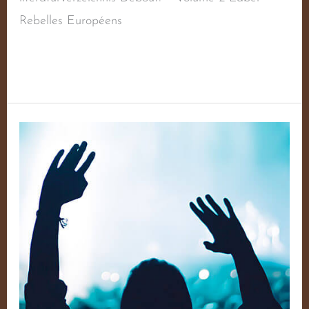
Rebelles Européens
Weiterlesen »
Debout!
–
Volume
1