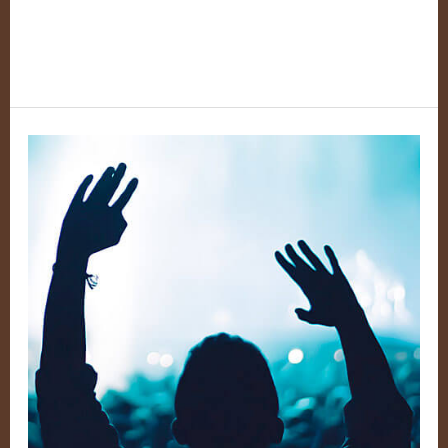
Weiterlesen »
Debout!
–
Volume
6