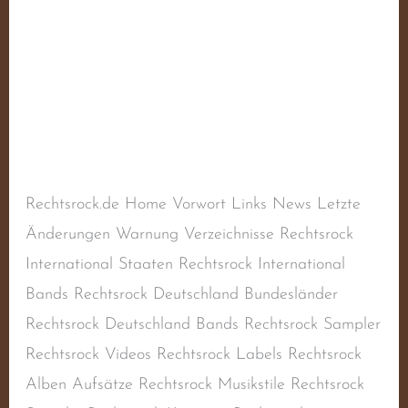
Teja
Schreibe einen Kommentar
/
Balladen
,
Deutscher
Rechtsrock
,
Deutschland
,
Naziband
,
Oi!-Band
,
RAC
,
Rechtsextremismus
,
Rechtsradikalismus
,
Rechtsrock
,
Skinhead-Band
,
Skinheadmusik
/
steimel
Rechtsrock.de Home Vorwort Links News Letzte
Änderungen Warnung Verzeichnisse Rechtsrock
International Staaten Rechtsrock International
Bands Rechtsrock Deutschland Bundesländer
Rechtsrock Deutschland Bands Rechtsrock Sampler
Rechtsrock Videos Rechtsrock Labels Rechtsrock
Alben Aufsätze Rechtsrock Musikstile Rechtsrock