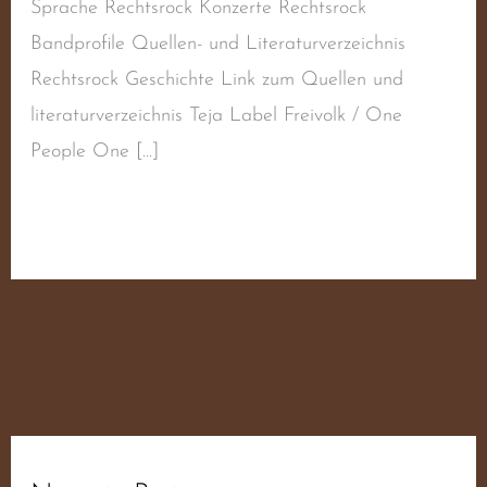
Sprache Rechtsrock Konzerte Rechtsrock
Bandprofile Quellen- und Literaturverzeichnis
Rechtsrock Geschichte Link zum Quellen und
literaturverzeichnis Teja Label Freivolk / One
People One […]
Weiterlesen »