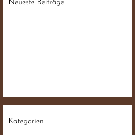
Neueste Beiträge
fdb6d3da1f93ee52f0ae19ab6f44ba55
fdb6d3da1f93ee52f0ae19ab6f44ba55
fdb6d3da1f93ee52f0ae19ab6f44ba55
fdb6d3da1f93ee52f0ae19ab6f44ba55
Der JN Sampler – 50 Jahre Widerstand Für
Deutschland
Kategorien