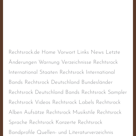
Sonne Und Stahl
Schreibe einen Kommentar
/
Aktiv
,
Deutscher
Rechtsrock
,
Deutschland
,
Industrial
,
Rechtsextremismus
,
Rechtsradikalismus
/
steimel
Rechtsrock.de Home Vorwort Links News Letzte
Änderungen Warnung Verzeichnisse Rechtsrock
International Staaten Rechtsrock International
Bands Rechtsrock Deutschland Bundesländer
Rechtsrock Deutschland Bands Rechtsrock Sampler
Rechtsrock Videos Rechtsrock Labels Rechtsrock
Alben Aufsätze Rechtsrock Musikstile Rechtsrock
Sprache Rechtsrock Konzerte Rechtsrock
Bandprofile Quellen- und Literaturverzeichnis