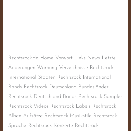
Dux Et Patria
Schreibe einen Kommentar
/
Deutscher Rechtsrock
,
Deutschland
,
Naziband
,
Oi!-Band
,
RAC
,
Rechtsextremismus
,
Rechtsradikalismus
,
Rechtsrock
,
Skinhead-Band
,
Skinheadmusik
/
steimel
Rechtsrock.de Home Vorwort Links News Letzte
Änderungen Warnung Verzeichnisse Rechtsrock
International Staaten Rechtsrock International
Bands Rechtsrock Deutschland Bundesländer
Rechtsrock Deutschland Bands Rechtsrock Sampler
Rechtsrock Videos Rechtsrock Labels Rechtsrock
Alben Aufsätze Rechtsrock Musikstile Rechtsrock
Sprache Rechtsrock Konzerte Rechtsrock